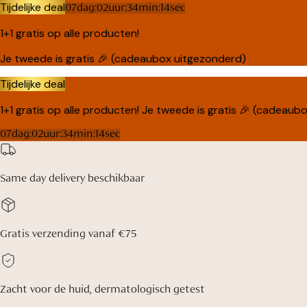
Tijdelijke deal
07
dag
:
02
uur
:
34
min
:
14
sec
1+1 gratis op alle producten!
Je tweede is gratis
🎉 (cadeaubox uitgezonderd)
Tijdelijke deal
1+1 gratis op alle producten!
Je tweede is gratis
🎉 (cadeaubo
07
dag
:
02
uur
:
34
min
:
14
sec
Same day delivery
beschikbaar
Gratis verzending
vanaf €75
Zacht voor de huid,
dermatologisch getest