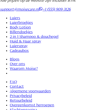
Alle prijzen op de website zijn inclusief BTW.
support@moisecare.nl
+1 (555) 909-3126
Luiers
Luierbroekjes
Body Lotion
Billendoekjes
2 in 1 Shampoo & douchegel
Huid & Haar spray
Luierspray
Cadeaubox
Blogs
Over ons
Waarom Moise?
FAQ
Contact
Algemene voorwaarden
Privacybeleid
Retourbeleid
Overeenkomst herroepen
Klachtenpagina