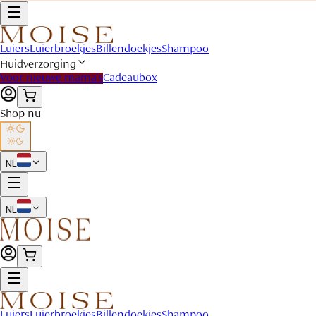
Luiers
Luierbroekjes
Billendoekjes
Shampoo
Huidverzorging
Voor nieuwe mama's
Cadeaubox
Shop nu
NL
NL
Luiers
Luierbroekjes
Billendoekjes
Shampoo