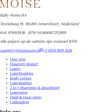
Baby Moise B.V.
Textielweg 19, 3812RV Amersfoort, Nederland
KvK 97693936 · BTW NL868187252B01
Alle prijzen op de website zijn inclusief BTW.
support@moisecare.nl
+1 (555) 909-3126
Over ons
Waarom Moise?
Luiers
Luierbroekjes
Body Lotion
Luierdoekjes
2 in 1 Shampoo & douchegel
Luierspray
Huid & Haar spray
Cadeaubox